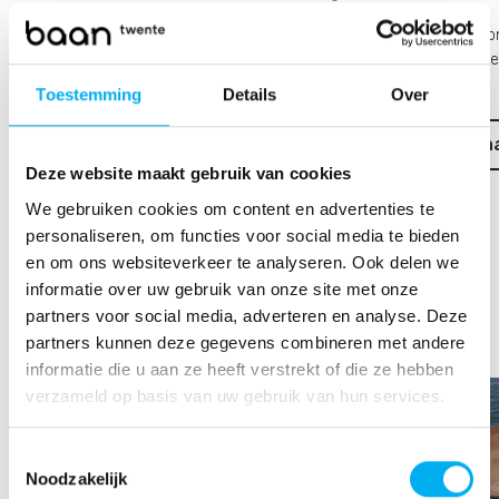
Bezoek onze Mercedes-Benz Personenwagens
Bezoek o
Instagram pagina om op de hoogte te blijven van
hoogte te
recente ontwikkelingen.
Toestemming
Details
Over
Ga n
Ga naar Instagram
Deze website maakt gebruik van cookies
We gebruiken cookies om content en advertenties te
personaliseren, om functies voor social media te bieden
Facebook
en om ons websiteverkeer te analyseren. Ook delen we
informatie over uw gebruik van onze site met onze
partners voor social media, adverteren en analyse. Deze
Volg ons op onze Facebook kanalen
partners kunnen deze gegevens combineren met andere
informatie die u aan ze heeft verstrekt of die ze hebben
verzameld op basis van uw gebruik van hun services.
Toestemmingsselectie
Noodzakelijk