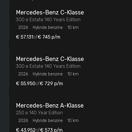
Mercedes-Benz
C-Klasse
300 e Estate 140 Years Edition
Brandstof
2026
Hybride benzine
10 km
€ 57.131
of
€ 745
p/m
Benzine
7
Elektrisch
29
Mercedes-Benz
C-Klasse
Hybride benzine
48
300 e Estate 140 Years Edition
2026
Hybride benzine
10 km
Transmissie
€ 55.950
of
€ 729
p/m
Automaat
84
Mercedes-Benz
A-Klasse
250 e 140 Year Edition
Carrosserie
2026
Hybride benzine
10 km
Cabriolet
1
€ 43.952
of
€ 573
p/m