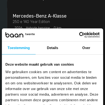
Coupé
2
Hatchback
9
Mercedes-Benz
A-Klasse
Limousine
9
250 e 140 Year Edition
2026
Hybride benzine
0 km
MPV
2
€ 43.952
of
€ 573
p/m
SUV
25
Sedan
20
Toestemming
Details
Over
Stationwagon
Mercedes-Benz
C-Klasse
15
300 e 140 Years Edition
Terreinwagen
1
Deze website maakt gebruik van cookies
2026
Hybride benzine
0 km
We gebruiken cookies om content en advertenties te
€ 59.512
of
€ 776
p/m
Basiskleur
personaliseren, om functies voor social media te bieden
en om ons websiteverkeer te analyseren. Ook delen we
Blauw
3
informatie over uw gebruik van onze site met onze
Mercedes-Benz
GLC-Klasse Coupe
partners voor social media, adverteren en analyse. Deze
Grijs
30
300e 4-MATIC Sport Edition AMG Line
partners kunnen deze gegevens combineren met andere
2026
Hybride benzine
10 km
Groen
3