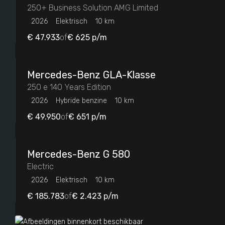
250+ Business Solution AMG Limited
Merk & model
2026
Elektrisch
10 km
Mercedes-Benz
€ 47.933
of
€ 625
p/m
84
Mercedes-Benz
GLA-Klasse
Prijs
250 e 140 Years Edition
2026
Hybride benzine
10 km
€ 49.950
of
€ 651
p/m
Kilometerstand
Mercedes-Benz
G 580
Electric
2026
Elektrisch
10 km
€ 185.783
of
€ 2.423
p/m
Bouwjaar