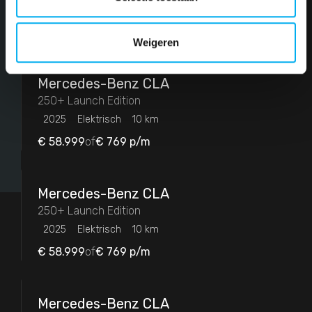
2026
Benzine
10 km
€ 95.539
of
€ 1.246
p/m
Weigeren
Vestiging
Mercedes-Benz
CLA
Baan Twente - Hengelo - Mercedes
50
250+ Launch Edition
2025
Elektrisch
10 km
Baan Twente - Rijssen - Mercedes
34
€ 58.999
of
€ 769
p/m
Filters toepassen
Mercedes-Benz
CLA
250+ Launch Edition
2025
Elektrisch
10 km
€ 58.999
of
€ 769
p/m
Mercedes-Benz
CLA