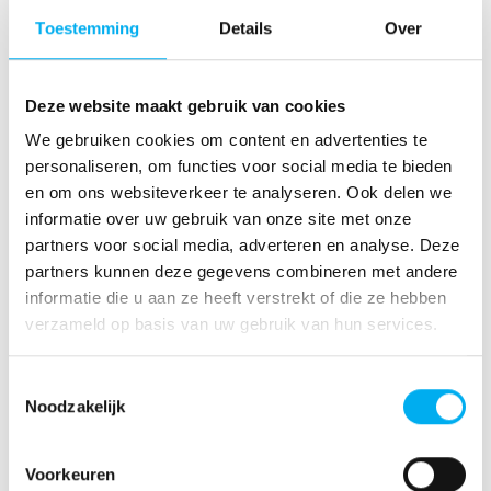
Toestemming
Details
Over
Telefoonnummer
Deze website maakt gebruik van cookies
We gebruiken cookies om content en advertenties te
Vestiging
personaliseren, om functies voor social media te bieden
en om ons websiteverkeer te analyseren. Ook delen we
informatie over uw gebruik van onze site met onze
partners voor social media, adverteren en analyse. Deze
E-mailadres
partners kunnen deze gegevens combineren met andere
informatie die u aan ze heeft verstrekt of die ze hebben
verzameld op basis van uw gebruik van hun services.
Kenteken van uw voertuig (optioneel)
Toestemmingsselectie
Noodzakelijk
Voorkeuren
Uw vraag/ opmerking