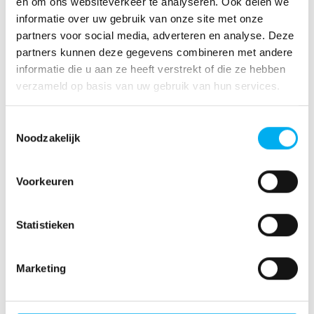
en om ons websiteverkeer te analyseren. Ook delen we
informatie over uw gebruik van onze site met onze
partners voor social media, adverteren en analyse. Deze
partners kunnen deze gegevens combineren met andere
Woonplaats
informatie die u aan ze heeft verstrekt of die ze hebben
verzameld op basis van uw gebruik van hun services.
Toestemmingsselectie
Uw kenteken
Noodzakelijk
Voorkeuren
Chassisnummer (te vinden op kentekenbewijs of in de
voorruit van de auto)
Statistieken
Marketing
Om welk onderdeel gaat het?