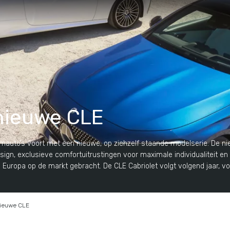
 nieuwe CLE
oomauto’s voort met een nieuwe, op zichzelf staande modelserie. De
sign, exclusieve comfortuitrustingen voor maximale individualiteit 
Europa op de markt gebracht. De CLE Cabriolet volgt volgend jaar, voo
nieuwe CLE