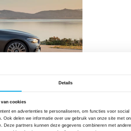
Details
(‘shark nose’) met een ver naar beneden doorgetrokken motorkap, sma
erst elegante uitstraling. De sterk gecontoureerde powerdomes op de 
 van cookies
terlijn het krachtige volume. Deze karakterlijn loopt van de koplamp t
vlakken, naadloze overgangen en tweedelige led-achterlichten met dr
ent en advertenties te personaliseren, om functies voor social
. Ook delen we informatie over uw gebruik van onze site met on
e. Deze partners kunnen deze gegevens combineren met andere i