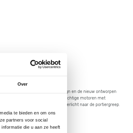
Over
lle led-koplampen met een uniek design en de nieuw ontworpen
lange motorkap verwijzen naar de krachtige motoren met
ot de buitenspiegel en van het achterlicht naar de portiergreep.
iedimensionale lichtunits.
 media te bieden en om ons
ze partners voor social
nformatie die u aan ze heeft