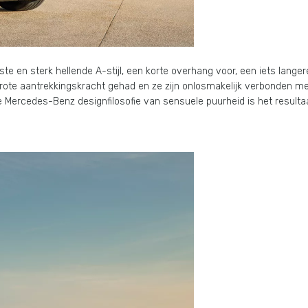
ste en sterk hellende A-stijl, een korte overhang voor, een iets lan
n grote aantrekkingskracht gehad en ze zijn onlosmakelijk verbonde
Mercedes-Benz designfilosofie van sensuele puurheid is het resultaa