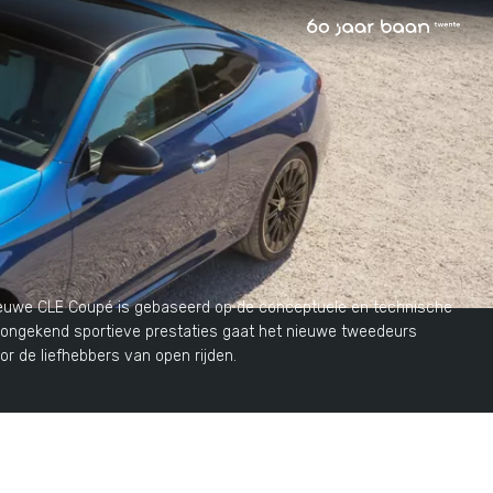
 nieuwe CLE Coupé is gebaseerd op de conceptuele en technische
en ongekend sportieve prestaties gaat het nieuwe tweedeurs
r de liefhebbers van open rijden.