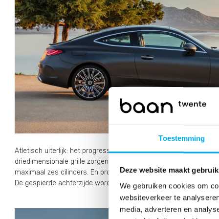
Toestemming
Atletisch uiterlijk: het progressief naar voren hellende front 
driedimensionale grille zorgen voor een atletische en toch uit
Deze website maakt gebruik
maximaal zes cilinders. En profil structureert een markante karak
De gespierde achterzijde wordt gekenmerkt door vloeiende opper
We gebruiken cookies om cont
websiteverkeer te analyseren
media, adverteren en analys