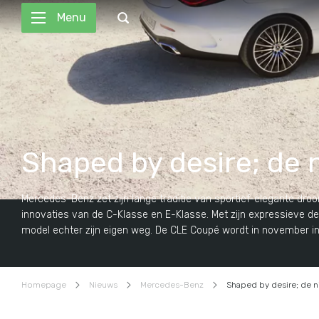
Menu
Shaped by desire; de
Mercedes-Benz zet zijn lange traditie van sportief-elegante dr
innovaties van de C-Klasse en E-Klasse. Met zijn expressieve de
model echter zijn eigen weg. De CLE Coupé wordt in november in 
Homepage
Nieuws
Mercedes-Benz
Shaped by desire; de 