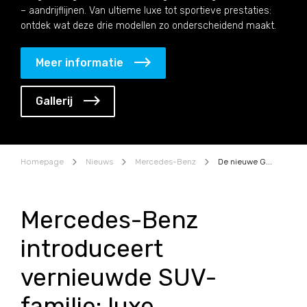
– aandrijflijnen. Van ultieme luxe tot sportieve prestaties:
ontdek wat deze drie modellen zo onderscheidend maakt.
Meer informatie
Gallerij
Homepage
Nieuws
Mercedes-Benz
De nieuwe GLS, GLE en GLE AMG modellen
Mercedes-Benz
introduceert
vernieuwde SUV-
familie: luxe,