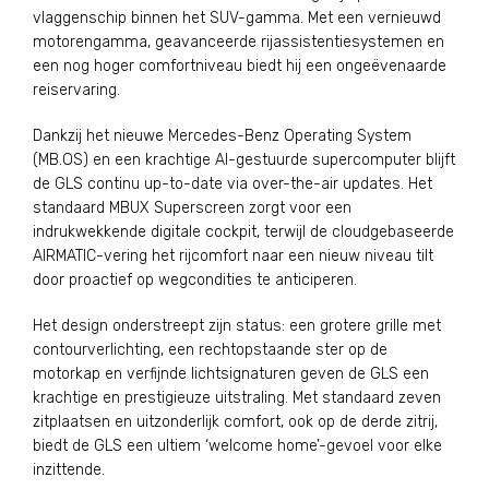
vlaggenschip binnen het SUV-gamma. Met een vernieuwd
motorengamma, geavanceerde rijassistentiesystemen en
een nog hoger comfortniveau biedt hij een ongeëvenaarde
reiservaring.
Dankzij het nieuwe Mercedes-Benz Operating System
(MB.OS) en een krachtige AI-gestuurde supercomputer blijft
de GLS continu up-to-date via over-the-air updates. Het
standaard MBUX Superscreen zorgt voor een
indrukwekkende digitale cockpit, terwijl de cloudgebaseerde
AIRMATIC-vering het rijcomfort naar een nieuw niveau tilt
door proactief op wegcondities te anticiperen.
Het design onderstreept zijn status: een grotere grille met
contourverlichting, een rechtopstaande ster op de
motorkap en verfijnde lichtsignaturen geven de GLS een
krachtige en prestigieuze uitstraling. Met standaard zeven
zitplaatsen en uitzonderlijk comfort, ook op de derde zitrij,
biedt de GLS een ultiem ‘welcome home’-gevoel voor elke
inzittende.