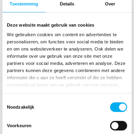
meer vermogen en een lager geluidsniveau, terwijl de
Toestemming
Details
Over
vernieuwde AIRMATIC-vering en E-ACTIVE BODY CONTROL
het onderstel continu aanpassen aan de
rijomstandigheden.
Deze website maakt gebruik van cookies
We gebruiken cookies om content en advertenties te
Het design is subtiel maar krachtig doorontwikkeld, met
nieuwe lichtsignaturen, een verlichte grille en een modern
personaliseren, om functies voor social media te bieden
interieur waarin luxe en technologie samenkomen. Met een
en om ons websiteverkeer te analyseren. Ook delen we
trekgewicht tot 3.500 kg en sterke offroad-capaciteiten
informatie over uw gebruik van onze site met onze
blijft de GLE bovendien een veelzijdige allrounder.
partners voor social media, adverteren en analyse. Deze
partners kunnen deze gegevens combineren met andere
Mercedes-AMG GLE 53:
informatie die u aan ze heeft verstrekt of die ze hebben
geëlektrificeerde
verzameld op basis van uw gebruik van hun services.
performance zonder
Toestemmingsselectie
compromis
Noodzakelijk
De nieuwe Mercedes-AMG GLE 53-modellen tillen
Voorkeuren
sportiviteit naar een hoger niveau met twee geavanceerde