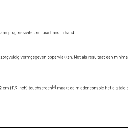
gaan progressiviteit en luxe hand in hand.
zorgvuldig vormgegeven oppervlakken. Met als resultaat een minimal
[3]
,2 cm (11,9 inch) touchscreen
maakt de middenconsole het digitale c