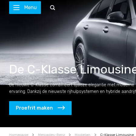
Menu
De C-Klasse Limousin
De nieuwe C-Klasse combineert tijdloze elegantie met moderne te
ervaring. Dankzij de nieuwste rijhulpsystemen en hybride aandrijf
Proefrit maken
Homepage
Mercedes-Benz
Modellen
C-Klasse Limousine