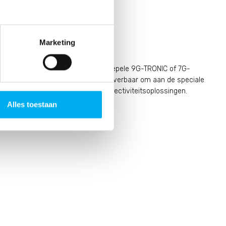
Marketing
 bedrijfswagen heeft krachtige en soepele 9G-TRONIC of 7G-
ngen van carrosseriebouwers zijn leverbaar om aan de speciale
ciënte inzet op het gebied van connectiviteitsoplossingen.
Alles toestaan