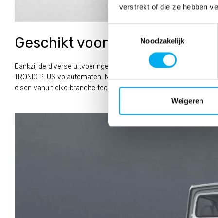
verstrekt of die ze hebben v
Toestemmingsselectie
Geschikt voor de meest uitee
Noodzakelijk
Dankzij de diverse uitvoeringen en uitrustingen kan de Sprinter
TRONIC PLUS volautomaten. Naast standaard maatwerk heeft u de 
eisen vanuit elke branche tegemoet te komen. Dankzij het gebrui
Weigeren