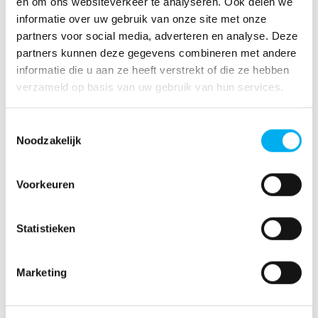
en om ons websiteverkeer te analyseren. Ook delen we
informatie over uw gebruik van onze site met onze
partners voor social media, adverteren en analyse. Deze
partners kunnen deze gegevens combineren met andere
informatie die u aan ze heeft verstrekt of die ze hebben
verzameld op basis van uw gebruik van hun services.
De laadruimte is net zo
Toestemmingsselectie
groot als u van de Sprinter
Noodzakelijk
gewend bent.
Voorkeuren
De eSprinter heeft 11 m3 laadvolume. De elektrische
bedrijfswagen is uitsluitend leverbaar in de lengte
Statistieken
standaard (A2), met hoog dak. Afhankelijk van het
accuformaat varieert het laadvermogen van 1040 kg bij 35
kWh tot 890 kg bij 47 kWh bruikbare accucapaciteit. Ook
Marketing
voor de eSprinter zijn er uitrustingen beschikbaar waardoor
de laadruimte naar uw wensen kan worden gebruikt.