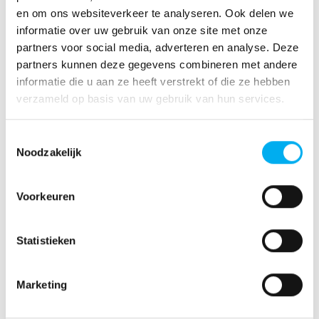
compact ruimtewonder.
en om ons websiteverkeer te analyseren. Ook delen we
informatie over uw gebruik van onze site met onze
partners voor social media, adverteren en analyse. Deze
De bagageruimte in de nieuwe Citan Gesloten Bestelwagen
partners kunnen deze gegevens combineren met andere
heeft een lage laaddrempel en is gemakkelijk toegankelijk,
informatie die u aan ze heeft verstrekt of die ze hebben
zodat u nog beter kunt in- en uitladen. Dankzij de grote
verzameld op basis van uw gebruik van hun services.
laadruimtebreedte tussen de wielkasten kunt u bijvoorbeeld
gemakkelijker pallets doorladen. In de nieuwe Citan
Gesloten Bestelwagen passen twee europallets. Het
Toestemmingsselectie
laadruimoppervlak is 2,35 m2 en het laadruimvolume is 2,5
Noodzakelijk
- 2,9 m3. Standaard laadt u de Citan Gesloten Bestelwagen
via de asymmetrische, tweevleugelige achterdeuren. Als
optie zijn links en rechts schuifdeuren, ook zijn er ruiten in
Voorkeuren
de achterdeuren en een achterklep met ruit leverbaar.
Statistieken
Marketing