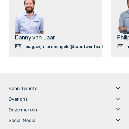
Danny van Laar
Phil
l
magazijnfordhengelo@baantwente.nl
Baan Twente
Over ons
Onze merken
Social Media