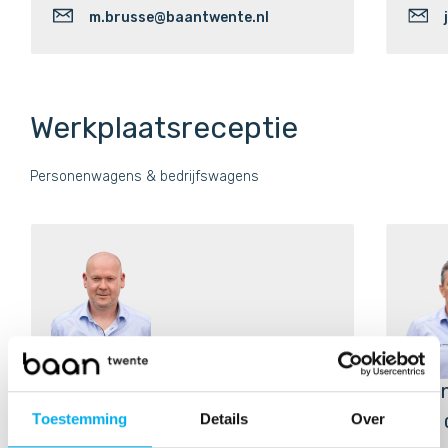
m.brusse@baantwente.nl
Werkplaatsreceptie
Personenwagens & bedrijfswagens
Bart Wieten
Joh
Toestemming
Details
Over
0742563535