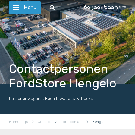
Menu
Contactpersonen
FordStore Hengelo
Personenwagens, Bedrijfswagens & Trucks
Homepage
Contact
Ford contact
Hengelo