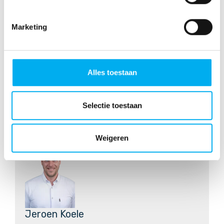
Marketing
Martijn Swaters
Alles toestaan
0644316375
m.swaters@baantwente.nl
Selectie toestaan
Weigeren
Jeroen Koele